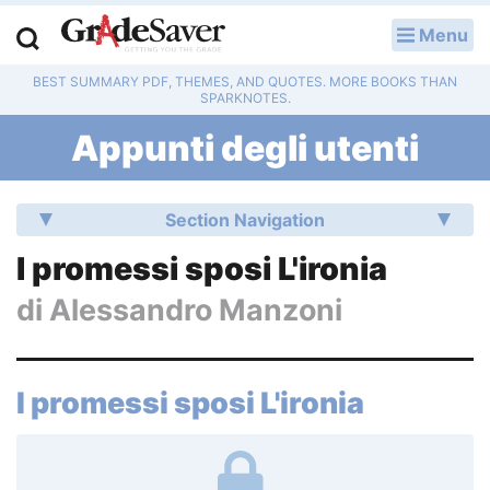
Menu
ACCEDI
BEST SUMMARY PDF, THEMES, AND QUOTES. MORE BOOKS THAN
Guide allo studio
SPARKNOTES.
Appunti degli utenti
Domande degli utenti
Piani di lezione
Section Navigation
Servizi di revisione
I promessi sposi L'ironia
di
Alessandro Manzoni
Temi svolti di letteratura
Saggi universitari
I promessi sposi L'ironia
Esercizi svoltis
Consigli di scrittura