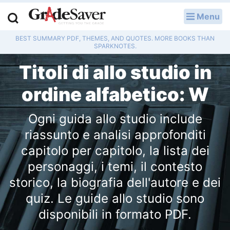
Menu
ACCEDI
BEST SUMMARY PDF, THEMES, AND QUOTES. MORE BOOKS THAN
Guide allo studio
SPARKNOTES.
Titoli di allo studio in
Domande degli utenti
ordine alfabetico: W
Piani di lezione
Ogni guida allo studio include
Servizi di revisione
riassunto e analisi approfonditi
Temi svolti di letteratura
capitolo per capitolo, la lista dei
personaggi, i temi, il contesto
Saggi universitari
storico, la biografia dell'autore e dei
Esercizi svoltis
quiz. Le guide allo studio sono
disponibili in formato PDF.
Consigli di scrittura