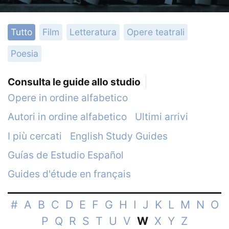
Tutto
Film
Letteratura
Opere teatrali
Poesia
Consulta le guide allo studio
Opere in ordine alfabetico
Autori in ordine alfabetico
Ultimi arrivi
I più cercati
English Study Guides
Guías de Estudio Español
Guides d'étude en français
#
A
B
C
D
E
F
G
H
I
J
K
L
M
N
O
P
Q
R
S
T
U
V
W
X
Y
Z