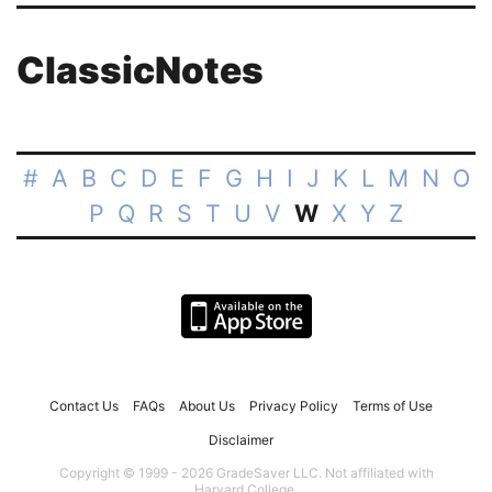
ClassicNotes
#
A
B
C
D
E
F
G
H
I
J
K
L
M
N
O
P
Q
R
S
T
U
V
W
X
Y
Z
Contact Us
FAQs
About Us
Privacy Policy
Terms of Use
Disclaimer
Copyright © 1999 - 2026 GradeSaver LLC. Not affiliated with
Harvard College.