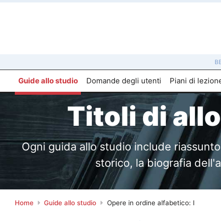
B
Guide allo studio
Domande degli utenti
Piani di lezion
Titoli di all
Ogni guida allo studio include riassunto e
storico, la biografia dell
Home
Guide allo studio
Opere in ordine alfabetico: I