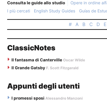
Consulta le guide allo studio
Opere in ordine al
I più cercati
English Study Guides
Guías de Estu
#
A
B
C
D
E
ClassicNotes
Il fantasma di Canterville
Oscar Wilde
Il Grande Gatsby
F. Scott Fitzgerald
Appunti degli utenti
I promessi sposi
Alessandro Manzoni