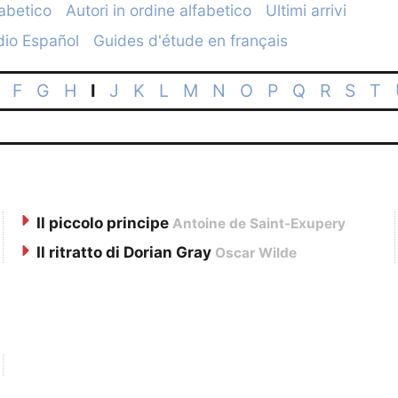
fabetico
Autori in ordine alfabetico
Ultimi arrivi
dio Español
Guides d'étude en français
F
G
H
I
J
K
L
M
N
O
P
Q
R
S
T
Il piccolo principe
Antoine de Saint-Exupery
Il ritratto di Dorian Gray
Oscar Wilde