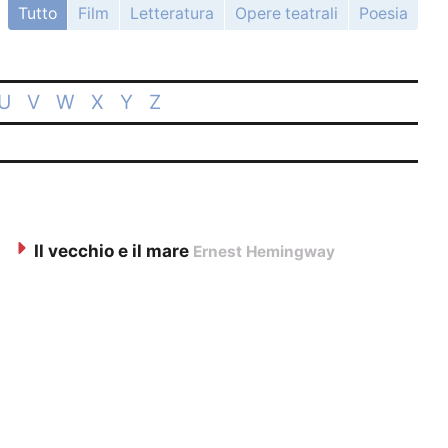
Tutto
Film
Letteratura
Opere teatrali
Poesia
U
V
W
X
Y
Z
Il vecchio e il mare
Ernest Hemingway