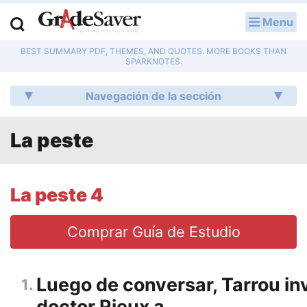
Menu
INGRESAR
BEST SUMMARY PDF, THEMES, AND QUOTES. MORE BOOKS THAN
Guías de Estudio
SPARKNOTES.
P & R
Navegación de la sección
Planes de Lecciones
La peste
Edición de Ensayos
Ensayos de Literatura
La peste 4
Ensayos Universitarios
Comprar Guía de Estudio
Libros de Texto
Luego de conversar, Tarrou inv
1
Ayuda al Escribir
doctor Rieux a...