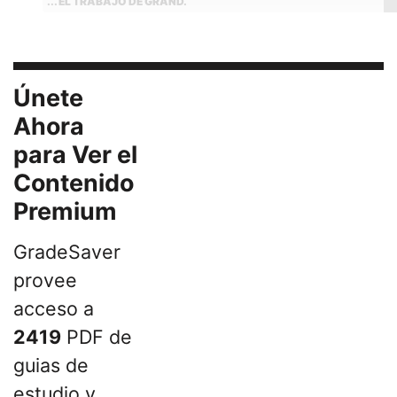
... EL TRABAJO DE GRAND.
Únete
Ahora
para Ver el
Contenido
Premium
GradeSaver
provee
acceso a
2419
PDF de
guias de
estudio y